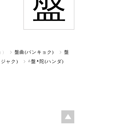
盤
ョ)
盤曲(バンキョク)
盤
△
▲
ンジャク)
盤
陀(ハンダ)