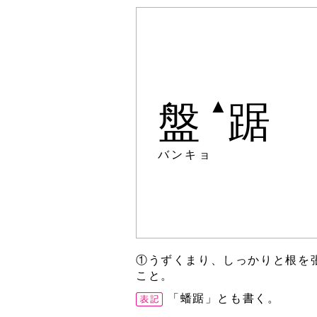
▲
盤
踞
バンキョ
①うずくまり、しっかりと根を
こと。
「蟠踞」とも書く。