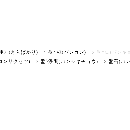
▲
▲
秤〉(さらばかり)
盤
桓(バンカン)
盤
踞(バンキ
△
コンサクセツ)
盤
渉調(バンシキチョウ)
盤石(バ