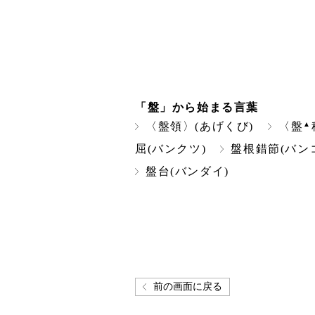
「盤」から始まる言葉
▲
〈盤領〉(あげくび)
〈盤
屈(バンクツ)
盤根錯節(バン
盤台(バンダイ)
前の画面に戻る