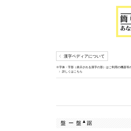
漢字ペディアについて
※字体・字形（表示される漢字の形）はご利用の機器等
詳しくはこちら
▲
盤 ー 盤
踞