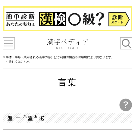
※字体・字形（表示される漢字の形）はご利用の機器等の環境により異なります。
詳しくはこちら
言葉
△
▲
盤 ー
盤
陀