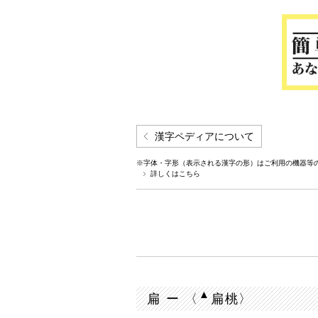
漢字ペディアについて
※字体・字形（表示される漢字の形）はご利用の機器等
詳しくはこちら
▲
扁 ー 〈
扁桃〉