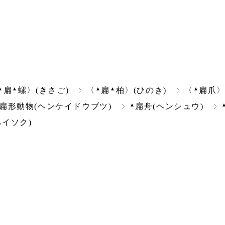
▲
▲
▲
▲
▲
扁
螺〉(きさご)
〈
扁
柏〉(ひのき)
〈
扁爪〉
▲
扁形動物(ヘンケイドウブツ)
扁舟(ヘンシュウ)
ペイソク)