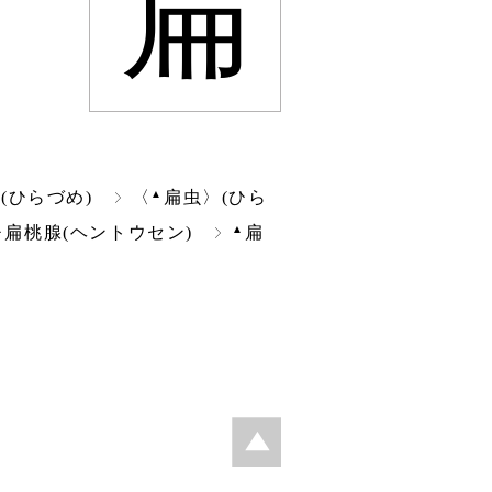
扁
▲
(ひらづめ)
〈
扁虫〉(ひら
▲
▲
扁桃腺(ヘントウセン)
扁