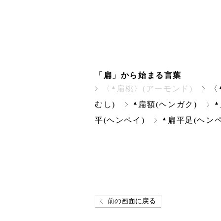
「扁」から始まる言葉
▲
〈
扁桃〉(アーモンド)
〈
▲
▲
むし)
扁額(ヘンガク)
▲
平(ヘンペイ)
扁平足(ヘン
前の画面に戻る