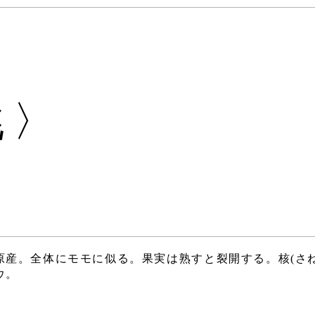
桃〉
原産。全体にモモに似る。果実は熟すと裂開する。核(さね
ウ。