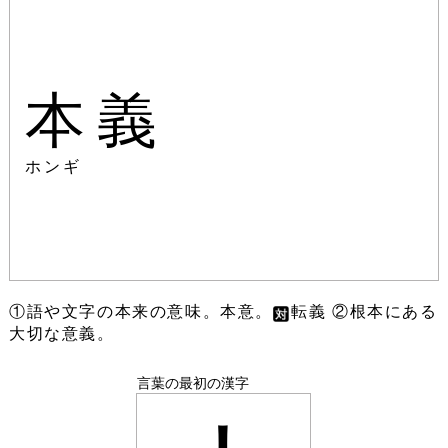
本義
ホンギ
①語や文字の本来の意味。本意。
転義 ②根本にある
大切な意義。
言葉の最初の漢字