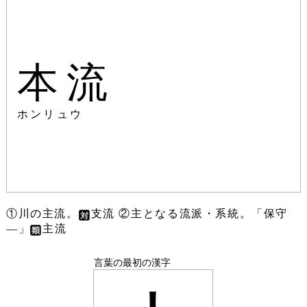
本流
ホンリュウ
①川の主流。
支流 ②主となる流派・系統。「保守
―」
主流
言葉の最初の漢字