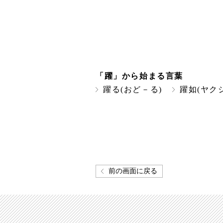
「躍」から始まる言葉
躍る(おど－る)
躍如(ヤク
前の画面に戻る