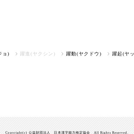
ジョ)
躍進(ヤクシン)
躍動(ヤクドウ)
躍起(ヤッ
Copyright(c) 公益財団法人 日本漢字能力検定協会 All Rights Reserved.