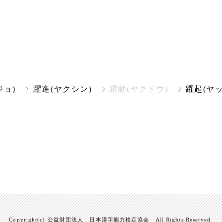
ジョ)
躍進(ヤクシン)
躍動(ヤクドウ)
躍起(ヤッ
Copyright(c) 公益財団法人 日本漢字能力検定協会 All Rights Reserved.