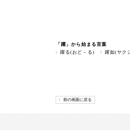
「躍」から始まる言葉
躍る(おど－る)
躍如(ヤク
前の画面に戻る