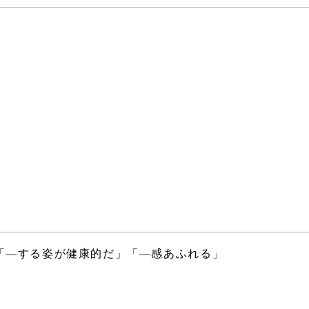
「―する姿が健康的だ」「―感あふれる」