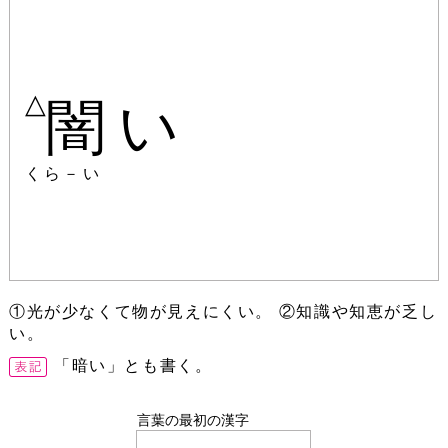
△
闇い
くら－い
①光が少なくて物が見えにくい。 ②知識や知恵が乏し
い。
「暗い」とも書く。
言葉の最初の漢字