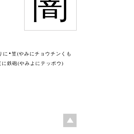
闇
▲
りに
笠(やみにチョウチンくも
夜に鉄砲(やみよにテッポウ)