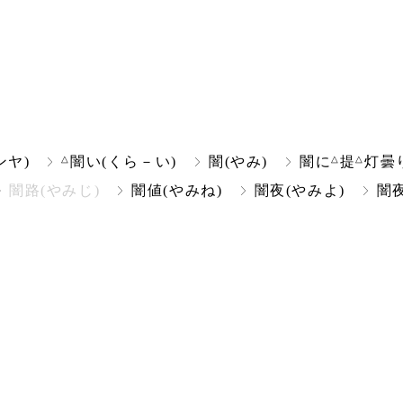
△
△
△
ンヤ)
闇い(くら－い)
闇(やみ)
闇に
提
灯曇
闇路(やみじ)
闇値(やみね)
闇夜(やみよ)
闇