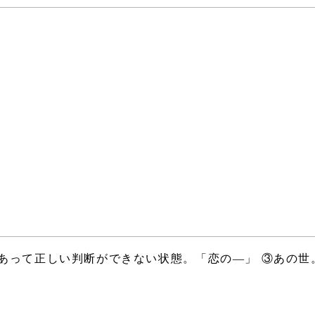
あって正しい判断ができない状態。「恋の―」 ③あの世
。