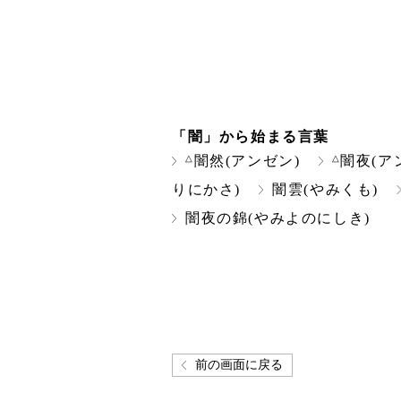
「闇」から始まる言葉
△
△
闇然(アンゼン)
闇夜(ア
りにかさ)
闇雲(やみくも)
闇夜の錦(やみよのにしき)
前の画面に戻る