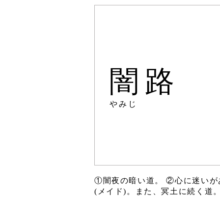
闇路
やみじ
①闇夜の暗い道。 ②心に迷いが
(メイド)。また、冥土に続く道