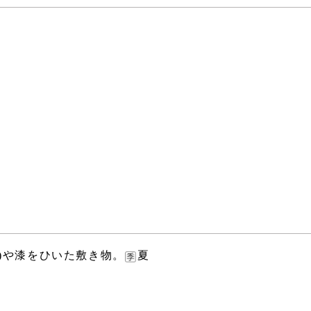
)や漆をひいた敷き物。
夏