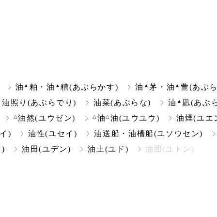
▲
▲
▲
▲
油
粕・油
糟(あぶらかす)
油
茅・油
萱(あぶら
▲
油照り(あぶらでり)
油菜(あぶらな)
油
凪(あぶ
△
△
△
油然(ユウゼン)
油
油(ユウユウ)
油煙(ユエ
イ)
油性(ユセイ)
油送船・油槽船(ユソウセン)
)
油田(ユデン)
油土(ユド)
油団(ユトン)