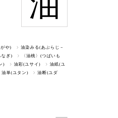
油
がや)
油染みる(あぶらじ－
らなぎ)
〈油桃〉(つばいも
ン)
油彩(ユサイ)
油紙(ユ
油単(ユタン)
油断(ユダ