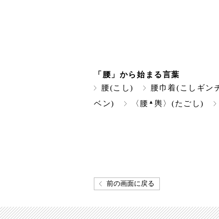
「腰」から始まる言葉
腰(こし)
腰巾着(こしギン
▲
ベン)
〈腰
輿〉(たごし)
前の画面に戻る