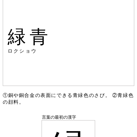
緑青
ロクショウ
①銅や銅合金の表面にできる青緑色のさび。 ②青緑色
の顔料。
言葉の最初の漢字