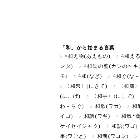
「和」から始まる言葉
△
△
和え物(あえもの)
和える
△
ンダ)
和氏の璧(カシのヘキ
△
△
モ)
和(なぎ)
和ぐ(な－
〈和幣〉(にきて)
〈和膚〉
(にこげ)
〈和手〉(にこで)
わ－らぐ)
和歌(ワカ)
和
▲
イゴ)
和議(ワギ)
和気
ケイセイジャク)
和語(ワゴ)
事(ワごと)
和魂(ワコン)