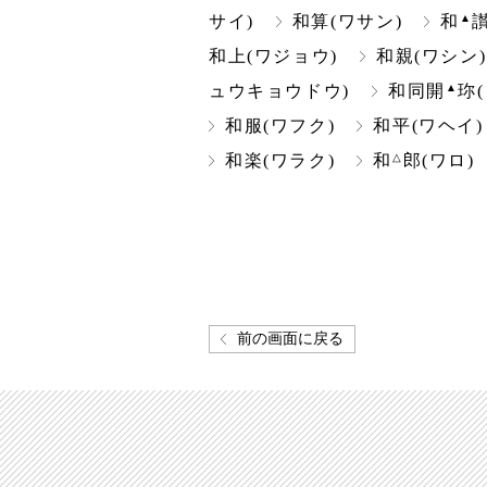
▲
サイ)
和算(ワサン)
和
和上(ワジョウ)
和親(ワシン)
▲
ュウキョウドウ)
和同開
珎
和服(ワフク)
和平(ワヘイ)
△
和楽(ワラク)
和
郎(ワロ)
前の画面に戻る