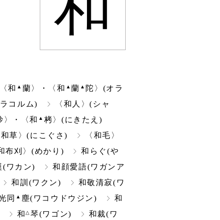
和
▲
▲
▲
〈和
蘭〉・〈和
蘭
陀〉(オラ
ラコルム)
〈和人〉(シャ
▲
妙〉・〈和
栲〉(にきたえ)
和草〉(にこぐさ)
〈和毛〉
和布刈〉(めかり)
和らぐ(や
(ワカン)
和顔愛語(ワガンア
和訓(ワクン)
和敬清寂(ワ
▲
光同
塵(ワコウドウジン)
和
△
和
琴(ワゴン)
和裁(ワ