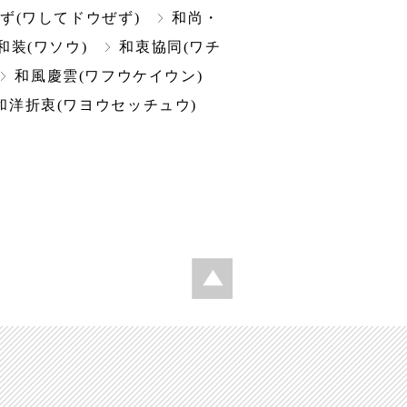
ず(ワしてドウぜず)
和尚・
和装(ワソウ)
和衷協同(ワチ
和風慶雲(ワフウケイウン)
和洋折衷(ワヨウセッチュウ)