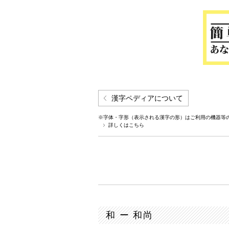
漢字ペディアについて
※字体・字形（表示される漢字の形）はご利用の機器等
詳しくはこちら
和 ー 和尚