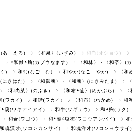
(あ－える)
〈和泉〉(いずみ)
和尚(オショウ)
△
▲
)
和雑
膾(カゾウなます)
〈和林〉・〈和寧〉(カ
ぐ)
和む(なご－む)
和やか(なご－やか)
〈和
(にきはだ)
〈和御魂〉・〈和魂〉(にきみたま)
〈
▲
〈和尚菜〉(のぶき)
〈和布
蕪〉(めかぶら)
〈
解(ワカイ)
和諧(ワカイ)
〈和布〉(わかめ)
和漢
▲
▲
藹
藹(ワキアイアイ)
和牛(ワギュウ)
和
煦(ワク)
▲
△
和合(ワゴウ)
和
羹
塩梅(ワコウアンバイ)
和
和魂漢才(ワコンカンサイ)
和魂洋才(ワコンヨウサイ)