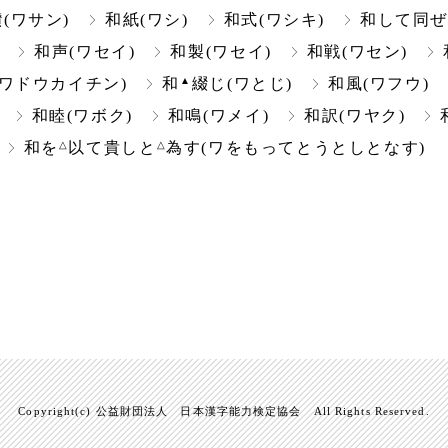
讃(ワサン)
和紙(ワシ)
和式(ワシキ)
和して同ぜ
和声(ワセイ)
和製(ワセイ)
和戦(ワセン)
▲
(ワドウカイチン)
和
綴じ(ワとじ)
和風(ワフウ)
和睦(ワボク)
和鳴(ワメイ)
和訳(ワヤク)
△
△
和を
以て貴しと
為す(ワをもってとうとしとなす)
Copyright(c) 公益財団法人 日本漢字能力検定協会 All Rights Reserved.