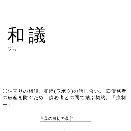
和議
ワギ
①仲直りの相談。和睦(ワボク)の話し合い。 ②債務者
の破産を防ぐため、債務者との間で結ぶ契約。「強制
―」
言葉の最初の漢字