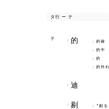
タ行 ー テ
テ
的
的確
的中
的
的外
迪
剔
▲
剔る