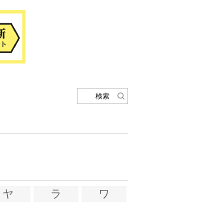
検索
ヤ
ラ
ワ