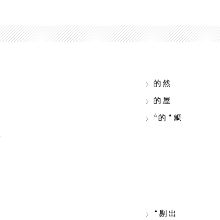
的然
的屋
△
▲
的
鯛
れ
▲
剔出