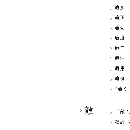
適所
適正
適切
適度
適任
適法
適用
適例
△
適く
敵
▲
〈敵
敵討