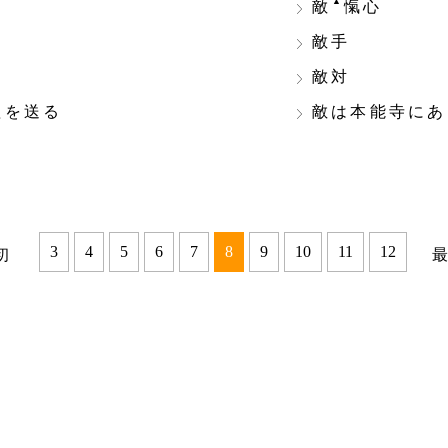
▲
敵
愾心
敵手
敵対
塩を送る
敵は本能寺にあ
3
4
5
6
7
8
9
10
11
12
初