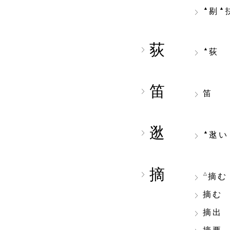
▲
▲
剔
荻
▲
荻
笛
笛
逖
▲
逖い
摘
△
摘む
摘む
摘出