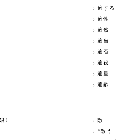
適する
適性
適然
適当
適否
適役
適量
適齢
娼〉
敵
△
ち
敵う