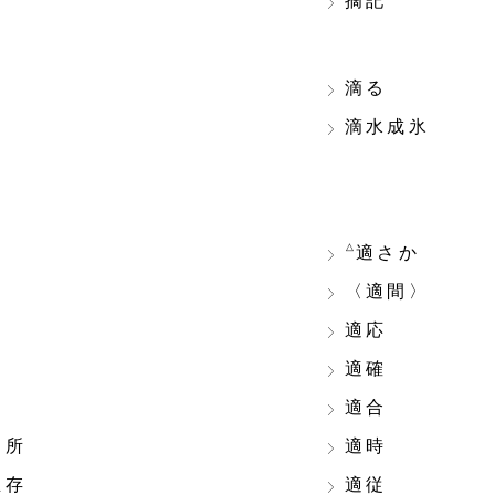
摘記
滴る
滴水成氷
△
適さか
〈適間〉
適応
適確
適合
適所
適時
生存
適従