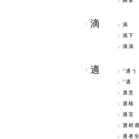
摘要
滴
滴
滴下
滴滴
適
△
適う
△
適
適意
適格
適宜
適材
適者