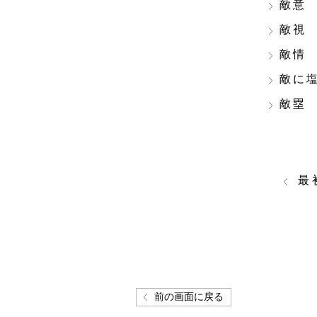
敵意
敵視
敵情
敵に
敵塁
最
前の画面に戻る