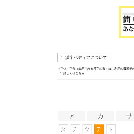
漢字ペディアについて
※字体・字形（表示される漢字の形）はご利用の機器等
詳しくはこちら
ア
カ
サ
タ
チ
ツ
テ
ト