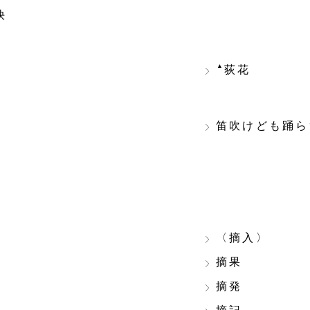
抉
▲
荻花
笛吹けども踊ら
〈摘入〉
摘果
摘発