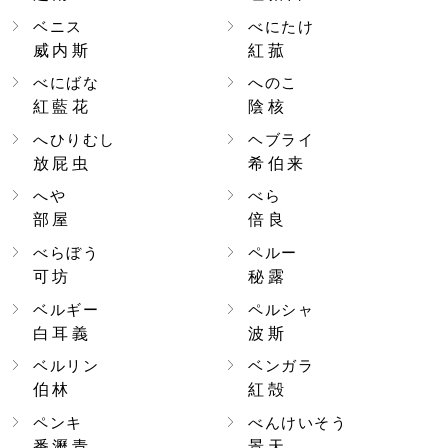
ベニス
べにたけ
威内斯
紅菰
べにばな
へのこ
紅藍花
陰核
へひりむし
ヘブライ
放屁虫
希伯来
へや
べら
部屋
倍良
べらぼう
ペルー
可坊
秘露
ベルギー
ペルシャ
白耳義
波斯
ベルリン
ベンガラ
伯林
紅殻
ペンキ
べんけいそう
番瀝青
景天