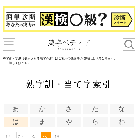
※字体・字形（表示される漢字の形）はご利用の機器等の環境により異なります。
詳しくはこちら
熟字訓・当て字索引
あ
か
さ
た
な
は
ま
や
ら
わ
は
ひ
ふ
へ
ほ