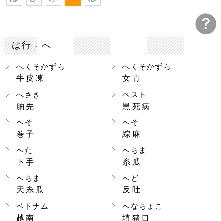
は行 - へ
へくそかずら
へくそかずら
牛皮凍
女青
へさき
ペスト
舳先
黒死病
へそ
へそ
巻子
綜麻
へた
へちま
下手
糸瓜
へちま
へど
天糸瓜
反吐
ベトナム
へなちょこ
越南
埴猪口