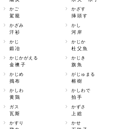
かご
かざす
駕籠
挿頭す
かざみ
かし
汗衫
河岸
かじ
かじか
鍛冶
杜父魚
かじかがえる
かじき
金襖子
旗魚
かじめ
がじゅまる
搗布
榕樹
かしわ
かしわで
黄鶏
拍手
ガス
かずさ
瓦斯
上総
かすり
かせ