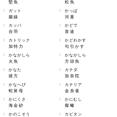
堅魚
松魚
ガット
かっぱ
腸線
河童
カッパ
かどで
合羽
首途
カトリック
かどわかす
加特力
勾引かす
かながしら
かながしら
火魚
方頭魚
かなた
カナダ
彼方
加奈陀
かなへび
カナリア
蛇舅母
金糸雀
かにくさ
かにむし
海金砂
擬蠍
かのこそう
カピタン