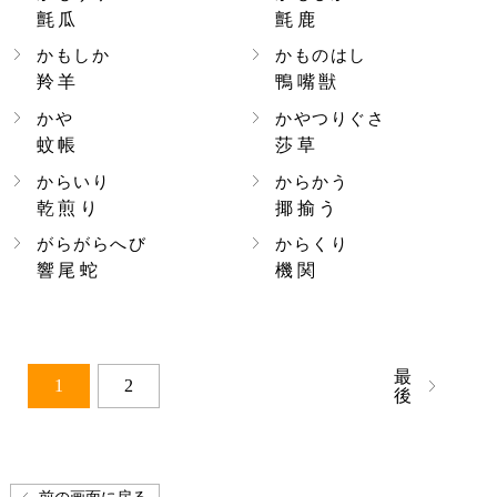
氈瓜
氈鹿
かもしか
かものはし
羚羊
鴨嘴獣
かや
かやつりぐさ
蚊帳
莎草
からいり
からかう
乾煎り
揶揄う
がらがらへび
からくり
響尾蛇
機関
最
1
2
後