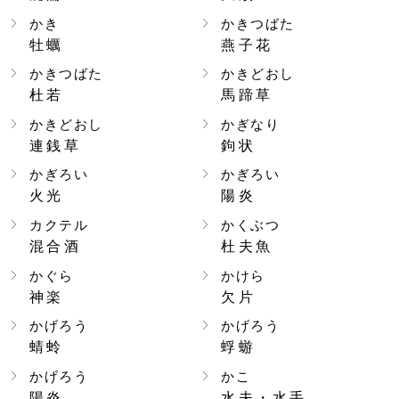
かき
かきつばた
牡蠣
燕子花
かきつばた
かきどおし
杜若
馬蹄草
かきどおし
かぎなり
連銭草
鉤状
かぎろい
かぎろい
火光
陽炎
カクテル
かくぶつ
混合酒
杜夫魚
かぐら
かけら
神楽
欠片
かげろう
かげろう
蜻蛉
蜉蝣
かげろう
かこ
陽炎
水夫・水手