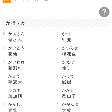
か行 - か
かあさん
かい
母さん
甲斐
かいどう
かいらぎ
花仙
梅花皮
かいわれ
かえで
穎割れ
蛙手
かえで
かえで
鶏冠木
槭樹
カカオ
かかし
加加阿
案山子
かかし
ががんぼ
鹿驚
大蚊