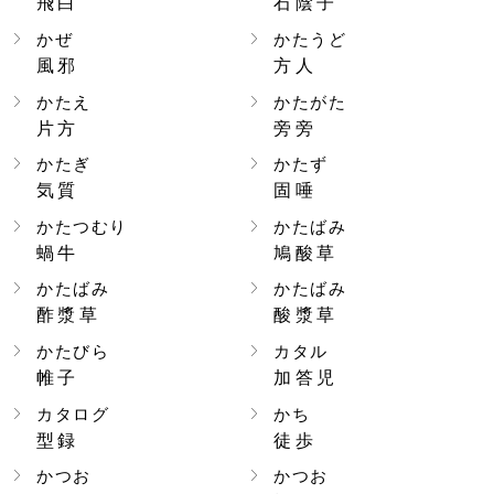
飛白
石陰子
かぜ
かたうど
風邪
方人
かたえ
かたがた
片方
旁旁
かたぎ
かたず
気質
固唾
かたつむり
かたばみ
蝸牛
鳩酸草
かたばみ
かたばみ
酢漿草
酸漿草
かたびら
カタル
帷子
加答児
カタログ
かち
型録
徒歩
かつお
かつお