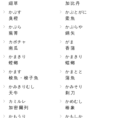
纈草
加比丹
かぶす
かぶとがに
臭橙
鱟魚
かぶら
かぶらや
蕪菁
鏑矢
カボチャ
がま
南瓜
香蒲
かまきり
かまきり
螳螂
蟷螂
かます
かまとと
梭魚・梭子魚
蒲魚
かみきりむし
かみそり
天牛
剃刀
カミルレ
かめむし
加密爾列
椿象
かもうり
かもしか