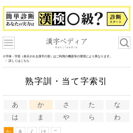
※字体・字形（表示される漢字の形）はご利用の機器等の環境により異なります。
詳しくはこちら
熟字訓・当て字索引
あ
か
さ
た
な
は
ま
や
ら
わ
か
き
く
け
こ