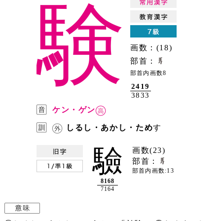
験
画数：(18)
部首：
部首内画数8
2419
3833
ケン・ゲン
しるし・あかし・ため
す
驗
画数(23)
部首：
部首内画数:13
8168
7164