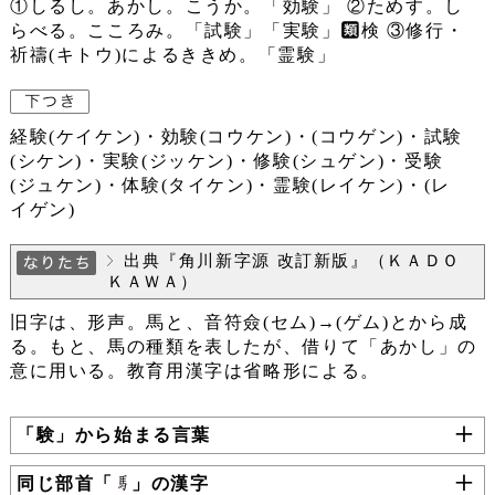
①しるし。あかし。こうか。「効験」 ②ためす。し
らべる。こころみ。「試験」「実験」
検 ③修行・
祈禱(キトウ)によるききめ。「霊験」
経験(ケイケン)・効験(コウケン)・(コウゲン)・試験
(シケン)・実験(ジッケン)・修験(シュゲン)・受験
(ジュケン)・体験(タイケン)・霊験(レイケン)・(レ
イゲン)
出典『角川新字源 改訂新版』（ＫＡＤＯ
ＫＡＷＡ）
旧字は、形声。馬と、音符僉(セム)→(ゲム)とから成
る。もと、馬の種類を表したが、借りて「あかし」の
意に用いる。教育用漢字は省略形による。
「験」から始まる言葉
同じ部首「
」の漢字