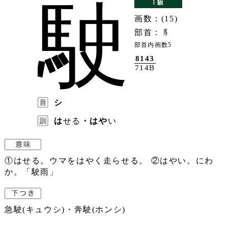
駛
画数：(15)
部首：
部首内画数5
8143
714B
シ
は
せる
・はや
い
①はせる。ウマをはやく走らせる。 ②はやい。にわ
か。「駛雨」
急駛(キュウシ)・奔駛(ホンシ)