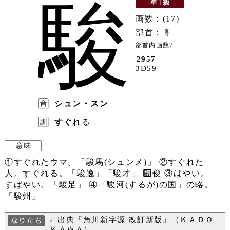
駿
画数：(17)
部首：
部首内画数7
2957
3D59
シュン・スン
すぐ
れる
①すぐれたウマ。「駿馬(シュンメ)」 ②すぐれた
人。すぐれる。「駿逸」「駿才」
俊 ③はやい。
すばやい。「駿足」 ④「駿河(するが)の国」の略。
「駿州」
出典『角川新字源 改訂新版』（ＫＡＤＯ
ＫＡＷＡ）