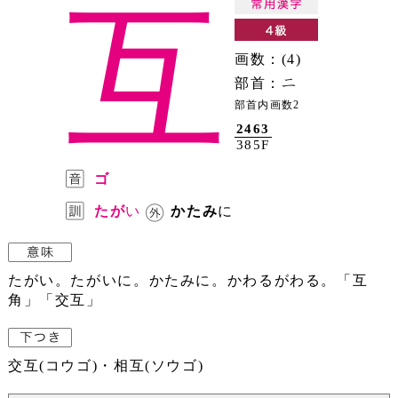
互
画数：(4)
部首：
部首内画数2
2463
385F
ゴ
たが
い
かたみ
に
たがい。たがいに。かたみに。かわるがわる。「互
角」「交互」
交互(コウゴ)・相互(ソウゴ)