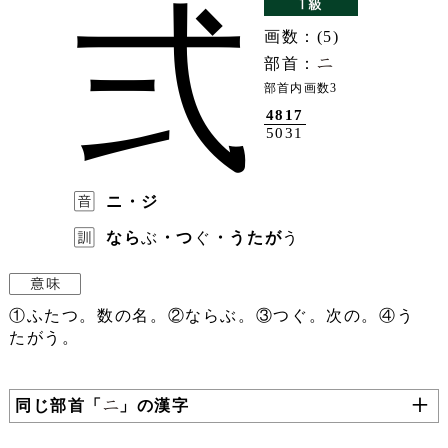
弍
画数：(5)
部首：
部首内画数3
4817
5031
ニ・ジ
なら
ぶ
・つ
ぐ
・うたが
う
①ふたつ。数の名。②ならぶ。③つぐ。次の。④う
たがう。
同じ部首「
」の漢字