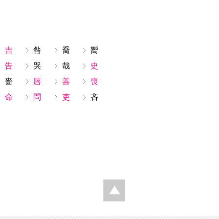
吉
咎
喬
嚮
告
哭
哉
史
嗇
唇
善
喪
命
問
吏
吝