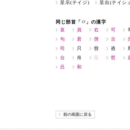
呈示(テイジ)
呈出(テイシ
同じ部首「
」の漢字
哀
員
右
可
句
君
啓
古
司
只
呰
咨
台
吊
呈
哲
呂
和
前の画面に戻る