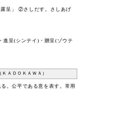
露呈」 ②さしだす。さしあげ
・進呈(シンテイ)・贈呈(ゾウテ
（ＫＡＤＯＫＡＷＡ）
ら成る。公平である意を表す。常用