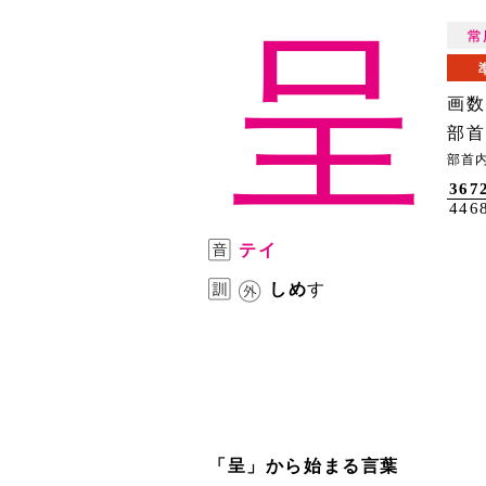
呈
画数
部首
部首
367
446
テイ
しめ
す
「呈」から始まる言葉