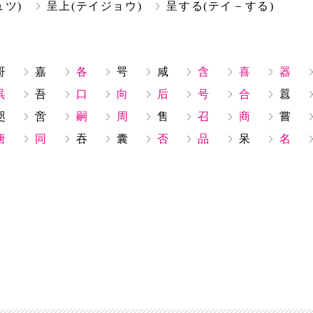
ュツ)
呈上(テイジョウ)
呈する(テイ－する)
哥
嘉
各
咢
咸
含
喜
器
呉
吾
口
向
后
号
合
囂
咫
啻
嗣
周
售
召
商
嘗
唐
同
吞
囊
否
品
呆
名