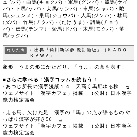
ュウバ)・曲馬(キョクバ)・軍馬(グンバ)・競馬(ケイ
バ)・下馬(ゲバ)・犬馬(ケンバ)・車馬(シャバ)・駿
馬(シュンメ)・乗馬(ジョウバ)・人馬(ジンバ)・駄馬
(ダバ)・竹馬(チクバ)・(たけうま)・調馬(チョウ
バ)・伝馬(テンマ)・駑馬(ドバ)・木馬(モクバ)・落
馬(ラクバ)
出典『角川新字源 改訂新版』（ＫＡＤＯ
ＫＡＷＡ）
象形。うまの形にかたどり、「うま」の意を表す。
■さらに学べる！漢字コラムを読もう！
あつじ所長の漢字漫談１４ 天高く馬肥ゆる秋
ウェブサイト「漢字カフェ」掲載 （公財）日本漢字
能力検定協会
走る馬、欠けた足―漢字の「馬」の点が語るもの|や
っぱり漢字が好き56
ウェブサイト「漢字カフェ」掲載 （公財）日本漢字
能力検定協会