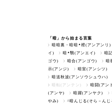
「暗」から始まる言葉
▲
暗暗裏・暗暗
裡(アンアンリ)
▲
イ)
暗
翳(アンエイ)
暗記
ゴウ)
暗合(アンゴウ)
暗
示(アンジ)
暗室(アンシツ)
暗送秋波(アンソウシュウハ)
暗転(アンテン)
暗闘(アン
(アンヤ)
暗躍(アンヤク)
△
やみ)
暗んじる(そら－んじ