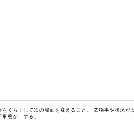
台をくらくして次の場面を変えること。 ②物事や状況が
「事態が―する」