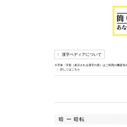
漢字ペディアについて
※字体・字形（表示される漢字の形）はご利用の機器等
詳しくはこちら
暗 ー 暗転