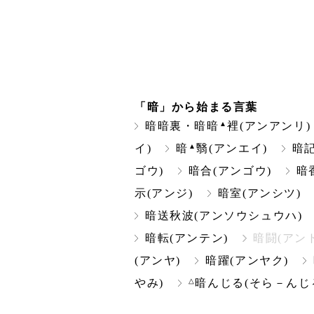
「暗」から始まる言葉
▲
暗暗裏・暗暗
裡(アンアンリ)
▲
イ)
暗
翳(アンエイ)
暗記
ゴウ)
暗合(アンゴウ)
暗
示(アンジ)
暗室(アンシツ)
暗送秋波(アンソウシュウハ)
暗転(アンテン)
暗闘(アン
(アンヤ)
暗躍(アンヤク)
△
やみ)
暗んじる(そら－んじ