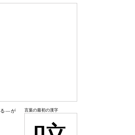
言葉の最初の漢字
する―が