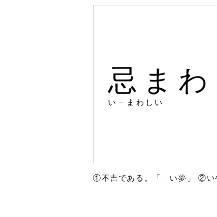
忌まわ
い－まわしい
①不吉である。「―い夢」 ②