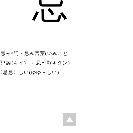
忌
△
忌み
詞・忌み言葉(いみこと
▲
▲
忌
諱(キイ)
忌
憚(キタン)
〈忌忌〉しい(ゆゆ－しい)