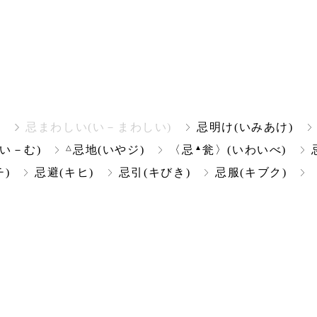
)
忌まわしい(い－まわしい)
忌明け(いみあけ)
△
▲
(い－む)
忌地(いやジ)
〈忌
瓮〉(いわいべ)
)
忌避(キヒ)
忌引(キびき)
忌服(キブク)