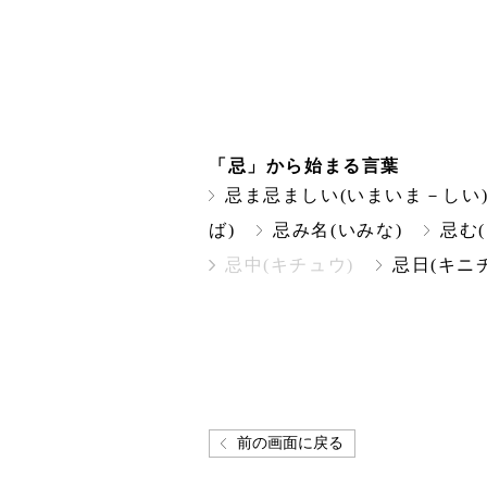
「忌」から始まる言葉
忌ま忌ましい(いまいま－しい
ば)
忌み名(いみな)
忌む
忌中(キチュウ)
忌日(キニチ
前の画面に戻る