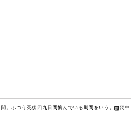
る間。ふつう死後四九日間慎んでいる期間をいう。
喪中