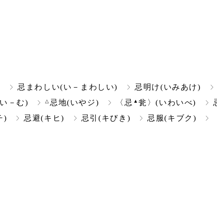
)
忌まわしい(い－まわしい)
忌明け(いみあけ)
△
▲
(い－む)
忌地(いやジ)
〈忌
瓮〉(いわいべ)
)
忌避(キヒ)
忌引(キびき)
忌服(キブク)