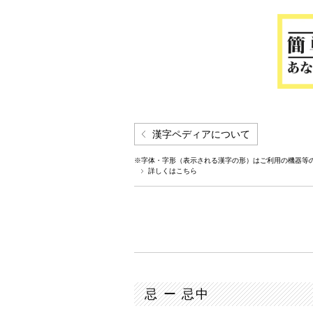
漢字ペディアについて
※字体・字形（表示される漢字の形）はご利用の機器等
詳しくはこちら
忌 ー 忌中