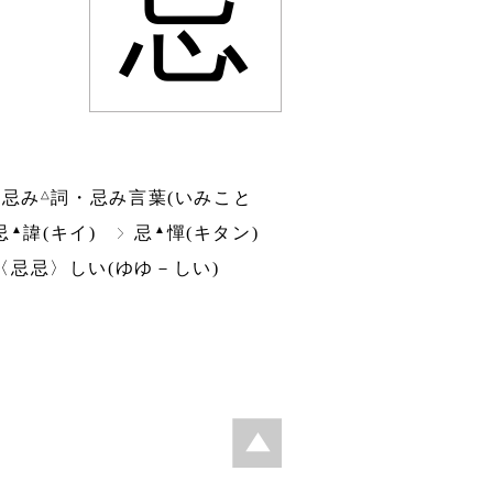
忌
△
忌み
詞・忌み言葉(いみこと
▲
▲
忌
諱(キイ)
忌
憚(キタン)
〈忌忌〉しい(ゆゆ－しい)