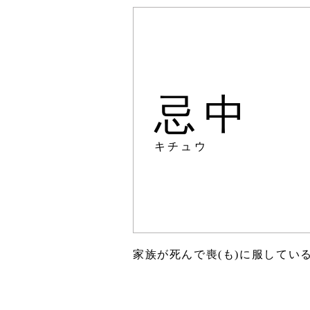
忌中
キチュウ
家族が死んで喪(も)に服してい