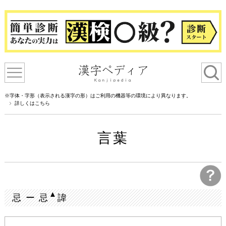
※字体・字形（表示される漢字の形）はご利用の機器等の環境により異なります。
詳しくはこちら
言葉
▲
忌 ー 忌
諱