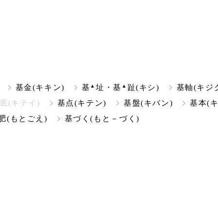
▲
▲
基金(キキン)
基
址・基
趾(キシ)
基軸(キジ
底(キテイ)
基点(キテン)
基盤(キバン)
基本(
肥(もとごえ)
基づく(もと－づく)