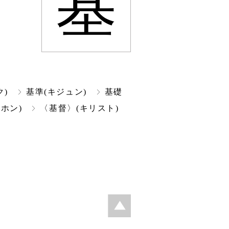
基
ク)
基準(キジュン)
基礎
キホン)
〈基督〉(キリスト)