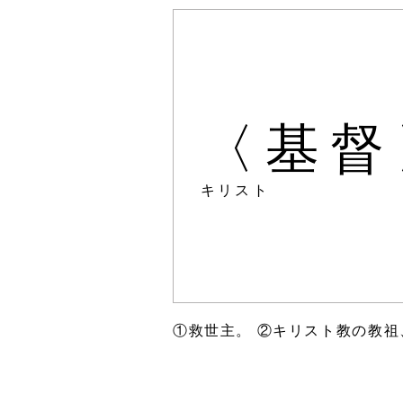
〈基督
キリスト
①救世主。 ②キリスト教の教祖