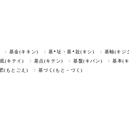
▲
▲
基金(キキン)
基
址・基
趾(キシ)
基軸(キジ
底(キテイ)
基点(キテン)
基盤(キバン)
基本(
肥(もとごえ)
基づく(もと－づく)