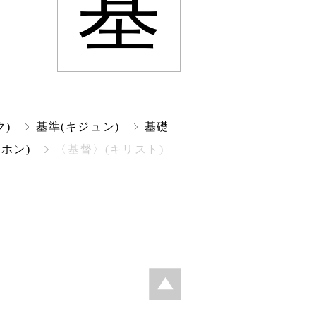
基
ク)
基準(キジュン)
基礎
キホン)
〈基督〉(キリスト)