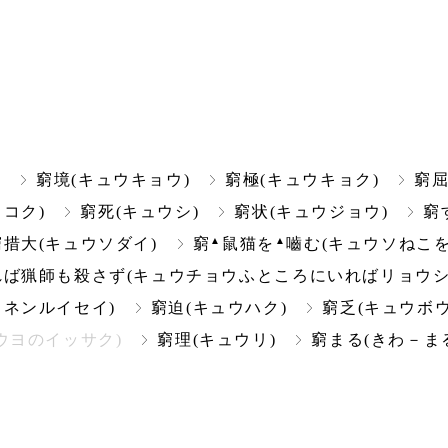
)
窮境(キュウキョウ)
窮極(キュウキョク)
窮屈
コク)
窮死(キュウシ)
窮状(キュウジョウ)
窮
▲
▲
窮措大(キュウソダイ)
窮
鼠猫を
嚙む(キュウソねこを
れば猟師も殺さず(キュウチョウふところにいればリョウシ
ウネンルイセイ)
窮迫(キュウハク)
窮乏(キュウボウ
ウヨのイッサク)
窮理(キュウリ)
窮まる(きわ－ま