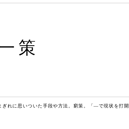
一策
まぎれに思いついた手段や方法。窮策。「―で現状を打