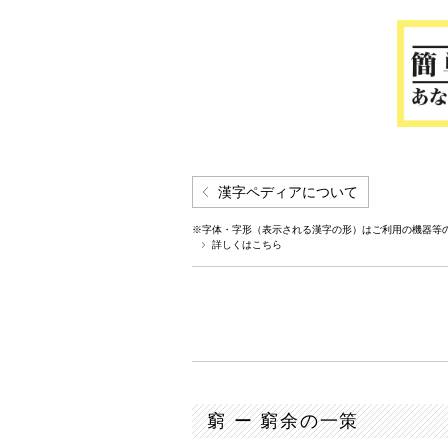
漢字ペディアについて
※字体・字形（表示される漢字の形）はご利用の機器等
詳しくはこちら
窮 ー 窮余の一策