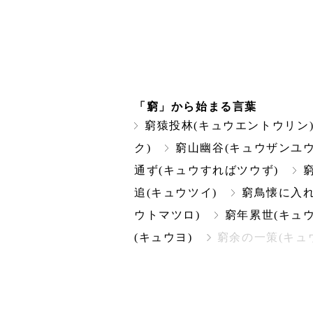
「窮」から始まる言葉
窮猿投林(キュウエントウリン
ク)
窮山幽谷(キュウザンユウ
通ず(キュウすればツウず)
追(キュウツイ)
窮鳥懐に入
ウトマツロ)
窮年累世(キュ
(キュウヨ)
窮余の一策(キュ