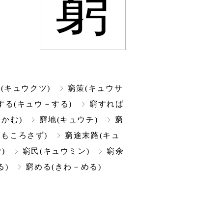
窮
(キュウクツ)
窮策(キュウサ
する(キュウ－する)
窮すれば
かむ)
窮地(キュウチ)
窮
もころさず)
窮途末路(キュ
)
窮民(キュウミン)
窮余
る)
窮める(きわ－める)