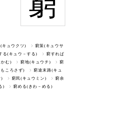
窮
(キュウクツ)
窮策(キュウサ
する(キュウ－する)
窮すれば
かむ)
窮地(キュウチ)
窮
もころさず)
窮途末路(キュ
)
窮民(キュウミン)
窮余
る)
窮める(きわ－める)