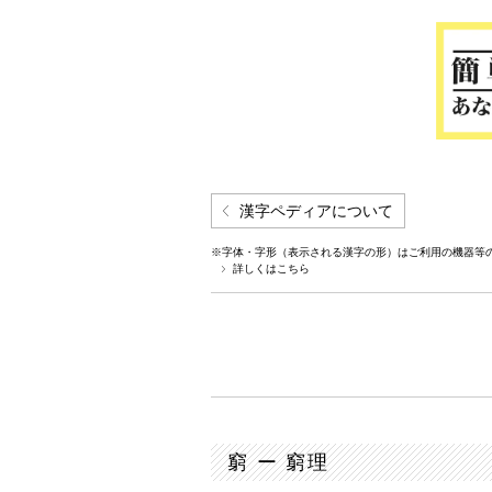
漢字ペディアについて
※字体・字形（表示される漢字の形）はご利用の機器等
詳しくはこちら
窮 ー 窮理