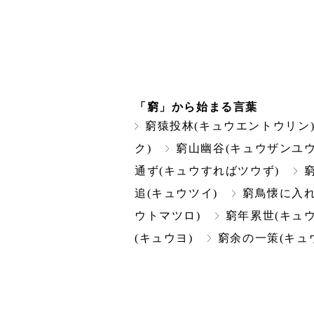
「窮」から始まる言葉
窮猿投林(キュウエントウリン
ク)
窮山幽谷(キュウザンユウ
通ず(キュウすればツウず)
追(キュウツイ)
窮鳥懐に入
ウトマツロ)
窮年累世(キュ
(キュウヨ)
窮余の一策(キュ