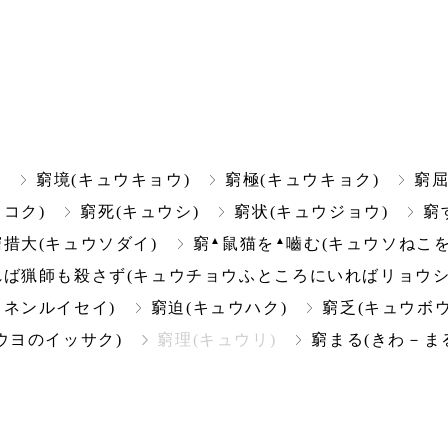
)
窮境(キュウキョウ)
窮極(キュウキョク)
窮屈
コク)
窮死(キュウシ)
窮状(キュウジョウ)
窮
▲
▲
窮措大(キュウソダイ)
窮
鼠猫を
嚙む(キュウソねこを
れば猟師も殺さず(キュウチョウふところにいればリョウシ
ウネンルイセイ)
窮迫(キュウハク)
窮乏(キュウボウ
ウヨのイッサク)
窮理(キュウリ)
窮まる(きわ－ま