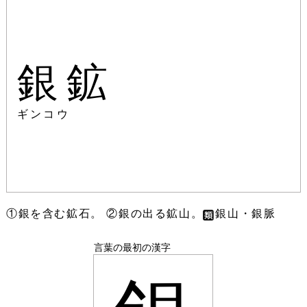
銀鉱
ギンコウ
①銀を含む鉱石。 ②銀の出る鉱山。
銀山・銀脈
言葉の最初の漢字