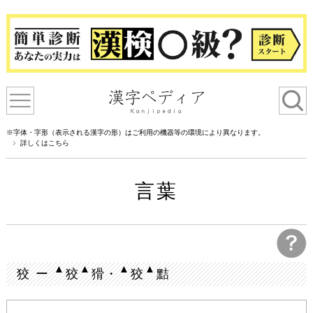
※字体・字形（表示される漢字の形）はご利用の機器等の環境により異なります。
詳しくはこちら
言葉
▲
▲
▲
▲
狡 ー
狡
猾・
狡
黠