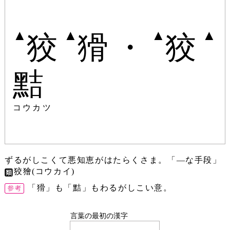
▲
▲
▲
▲
狡
猾・
狡
黠
コウカツ
ずるがしこくて悪知恵がはたらくさま。「―な手段」
狡獪(コウカイ)
「猾」も「黠」もわるがしこい意。
言葉の最初の漢字