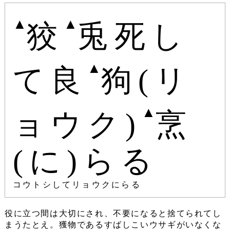
▲
▲
狡
兎死し
▲
て良
狗(リ
▲
ョウク)
烹
(に)らる
コウトシしてリョウクにらる
役に立つ間は大切にされ、不要になると捨てられてし
まうたとえ。獲物であるすばしこいウサギがいなくな