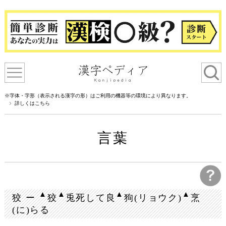
※字体・字形（表示される漢字の形）はご利用の機器等の環境により異なります。
詳しくはこちら
言葉
▲
▲
▲
▲
狡 ー
狡
兎死して良
狗(リョウク)
烹
(に)らる