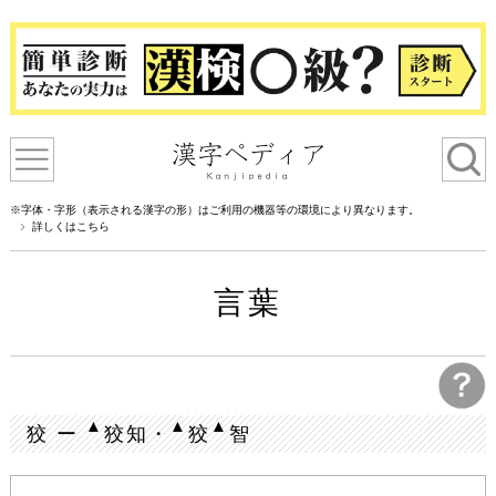
※字体・字形（表示される漢字の形）はご利用の機器等の環境により異なります。
詳しくはこちら
言葉
▲
▲
▲
狡 ー
狡知・
狡
智