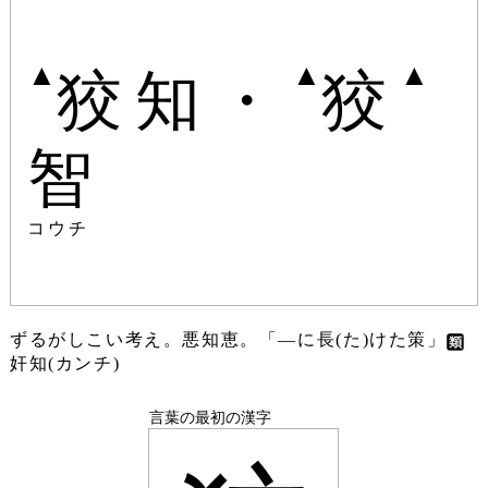
▲
▲
▲
狡知・
狡
智
コウチ
ずるがしこい考え。悪知恵。「―に長(た)けた策」
奸知(カンチ)
言葉の最初の漢字