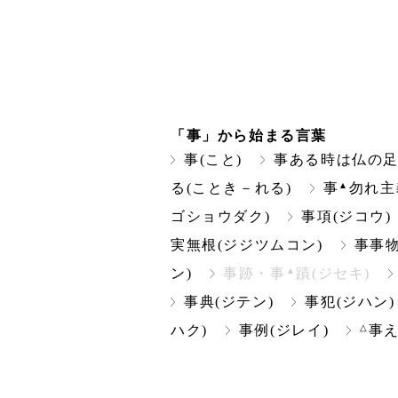
「事」から始まる言葉
事(こと)
事ある時は仏の
▲
る(ことき－れる)
事
勿れ主
ゴショウダク)
事項(ジコウ)
実無根(ジジツムコン)
事事物
▲
ン)
事跡・事
蹟(ジセキ)
事典(ジテン)
事犯(ジハン)
△
ハク)
事例(ジレイ)
事え