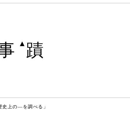
▲
事
蹟
歴史上の―を調べる」