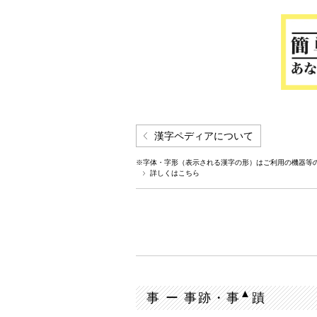
漢字ペディアについて
※字体・字形（表示される漢字の形）はご利用の機器等
詳しくはこちら
▲
事 ー 事跡・事
蹟