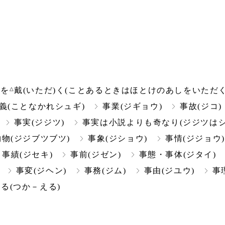
△
足を
戴(いただ)く(ことあるときはほとけのあしをいただく
義(ことなかれシュギ)
事業(ジギョウ)
事故(ジコ)
事実(ジジツ)
事実は小説よりも奇なり(ジジツは
物(ジジブツブツ)
事象(ジショウ)
事情(ジジョウ)
事績(ジセキ)
事前(ジゼン)
事態・事体(ジタイ)
事変(ジヘン)
事務(ジム)
事由(ジユウ)
事
る(つか－える)