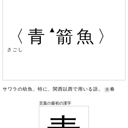
▲
〈青
箭魚〉
さごし
サワラの幼魚。特に、関西以西で用いる語。
春
言葉の最初の漢字