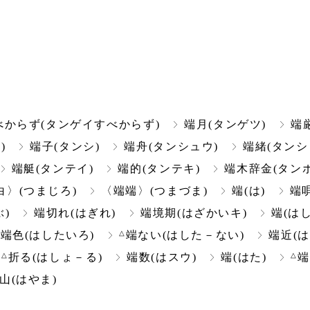
べからず(タンゲイすべからず)
端月(タンゲツ)
端
)
端子(タンシ)
端舟(タンシュウ)
端緒(タンシ
端艇(タンテイ)
端的(タンテキ)
端木辞金(タン
白〉(つまじろ)
〈端端〉(つまづま)
端(は)
端唄
)
端切れ(はぎれ)
端境期(はざかいキ)
端(はし
△
△
端色(はしたいろ)
端ない(はした－ない)
端近(は
△
△
端
折る(はしょ－る)
端数(はスウ)
端(はた)
端
山(はやま)