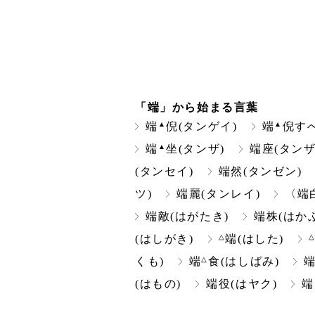
「端」から始まる言葉
▲
▲
端
倪(タンゲイ)
端
倪す
▲
端
坐(タンザ)
端座(タンザ
(タンセイ)
端然(タンゼン)
ツ)
端麗(タンレイ)
〈端
端敵(はがたき)
端株(はかぶ
△
(はしがき)
端(はした)
△
くも)
端
食(はしばみ)
(はもの)
端役(はヤク)
端