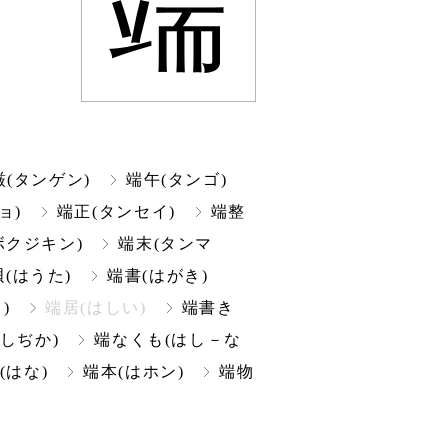
端
厳(タンゲン)
端午(タンゴ)
ョ)
端正(タンセイ)
端整
ボクジキン)
端末(タンマ
(はうた)
端書(はがき)
)
端居(はしい)
端書き
しぢか)
端なくも(はし－な
(はな)
端本(はホン)
端物