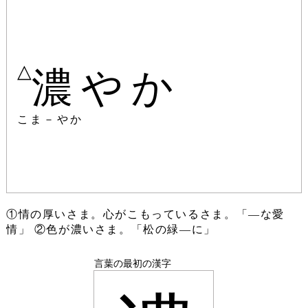
△
濃やか
こま－やか
①情の厚いさま。心がこもっているさま。「―な愛
情」 ②色が濃いさま。「松の緑―に」
言葉の最初の漢字