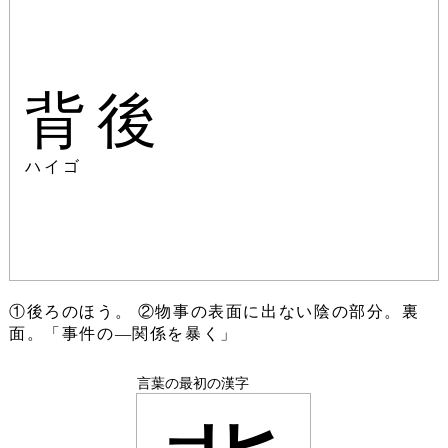
背後
ハイゴ
①後ろのほう。 ②物事の表面に出ない陰の部分。裏
面。「事件の―関係を暴く」
言葉の最初の漢字