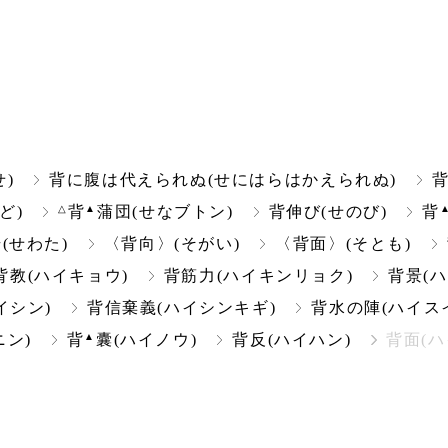
せ)
背に腹は代えられぬ(せにはらはかえられぬ)
背
△
▲
ど)
背
蒲団(せなブトン)
背伸び(せのび)
背
(せわた)
〈背向〉(そがい)
〈背面〉(そとも)
背教(ハイキョウ)
背筋力(ハイキンリョク)
背景(ハ
イシン)
背信棄義(ハイシンキギ)
背水の陣(ハイス
▲
ニン)
背
囊(ハイノウ)
背反(ハイハン)
背面(ハ