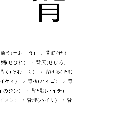
背
負う(せお－う)
背筋(せす
▲
鰭(せびれ)
背広(せびろ)
背く(そむ－く)
背ける(そむ
イケイ)
背後(ハイゴ)
背
▲
イのジン)
背
馳(ハイチ)
イメン)
背理(ハイリ)
背