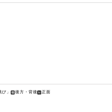
跳び」
後方・背後
正面