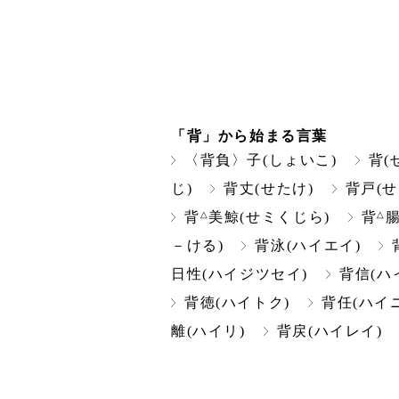
「背」から始まる言葉
〈背負〉子(しょいこ)
背(
じ)
背丈(せたけ)
背戸(せ
△
△
背
美鯨(せミくじら)
背
腸
－ける)
背泳(ハイエイ)
日性(ハイジツセイ)
背信(ハ
背徳(ハイトク)
背任(ハイ
離(ハイリ)
背戻(ハイレイ)