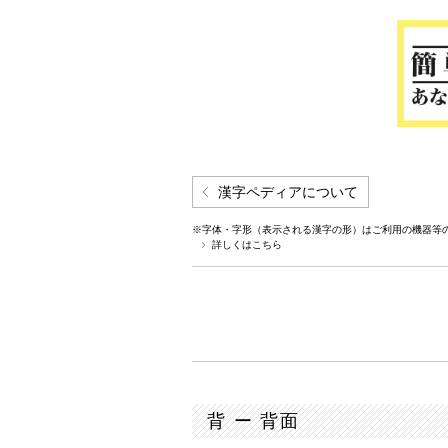
漢字ペディアについて
※字体・字形（表示される漢字の形）はご利用の機器等
詳しくはこちら
背 ー 背面