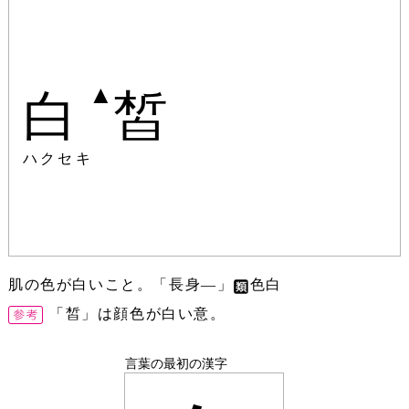
▲
白
皙
ハクセキ
肌の色が白いこと。「長身―」
色白
「皙」は顔色が白い意。
言葉の最初の漢字