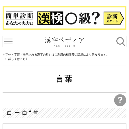
※字体・字形（表示される漢字の形）はご利用の機器等の環境により異なります。
詳しくはこちら
言葉
▲
白 ー 白
皙