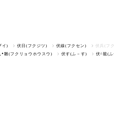
ザイ)
伏日(フクジツ)
伏線(フクセン)
伏兵(フ
▲
△
鳳
雛(フクリョウホウスウ)
伏す(ふ－す)
伏
籠(ふ