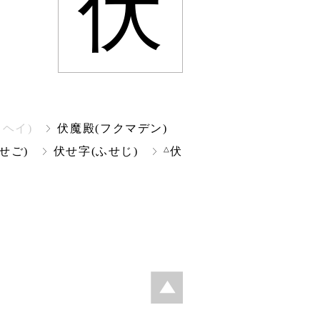
伏
クヘイ)
伏魔殿(フクマデン)
△
せご)
伏せ字(ふせじ)
伏