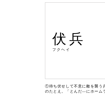
伏兵
フクヘイ
①待ち伏せして不意に敵を襲う
のたとえ。「とんだ―にホーム