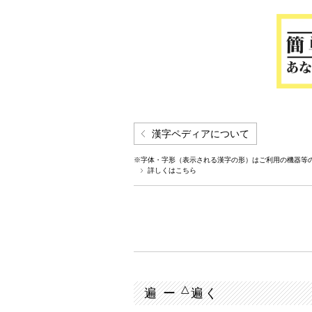
漢字ペディアについて
※字体・字形（表示される漢字の形）はご利用の機器等
詳しくはこちら
△
遍 ー
遍く