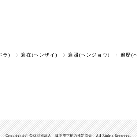
ベラ)
遍在(ヘンザイ)
遍照(ヘンジョウ)
遍歴(
Copyright(c) 公益財団法人 日本漢字能力検定協会 All Rights Reserved.