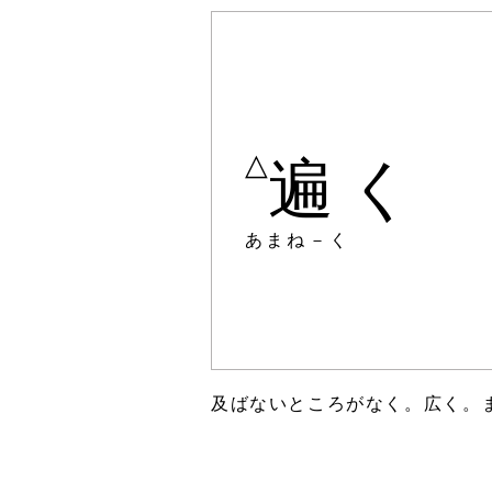
△
遍く
あまね－く
及ばないところがなく。広く。