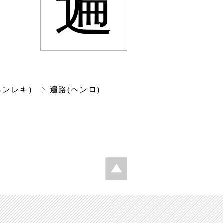
遍
ヘンレキ)
遍路(ヘンロ)