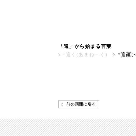
「遍」から始まる言葉
△
△
遍く(あまね－く)
遍羅(
前の画面に戻る