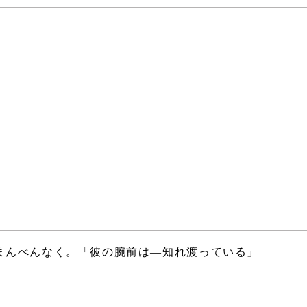
まんべんなく。「彼の腕前は―知れ渡っている」