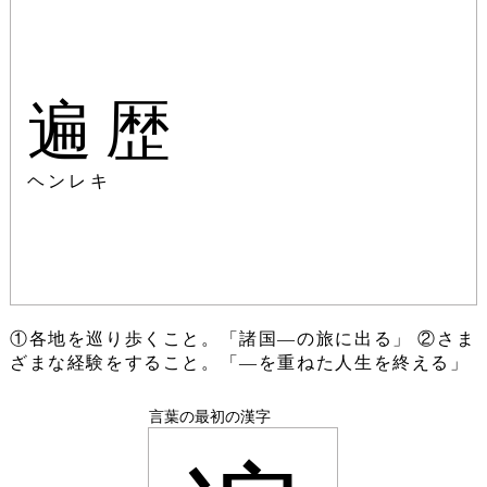
遍歴
ヘンレキ
①各地を巡り歩くこと。「諸国―の旅に出る」 ②さま
ざまな経験をすること。「―を重ねた人生を終える」
言葉の最初の漢字