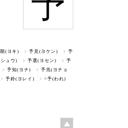
予
期(ヨキ)
予見(ヨケン)
予
ヨシュウ)
予選(ヨセン)
予
予知(ヨチ)
予兆(ヨチョ
△
予鈴(ヨレイ)
予(われ)