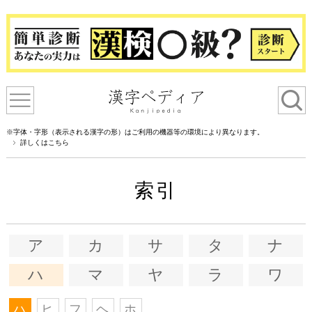
※字体・字形（表示される漢字の形）はご利用の機器等の環境により異なります。
詳しくはこちら
索引
ア
カ
サ
タ
ナ
ハ
マ
ヤ
ラ
ワ
ハ
ヒ
フ
ヘ
ホ