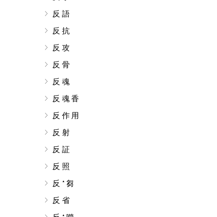
反語
反抗
反攻
反骨
反魂
反魂香
反作用
反射
反証
反照
反
芻
▲
反省
▲