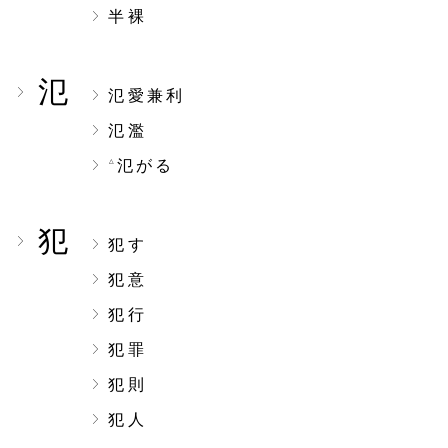
半裸
氾
氾愛兼利
氾濫
氾がる
△
犯
犯す
犯意
犯行
犯罪
犯則
犯人