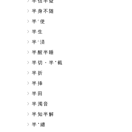
半信半疑
半身不随
半
使
△
半生
半
済
△
半醒半睡
半切・半
截
▲
半折
半挿
半田
半濁音
半知半解
半
纏
▲