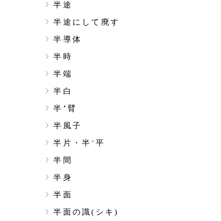
半途
半途にして廃す
半導体
半時
半端
半白
半
臂
▲
半風子
半片・半
平
△
半間
半身
半面
半面の識(シキ)