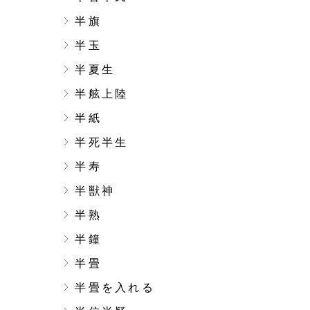
半旗
半玉
半夏生
半舷上陸
半紙
半死半生
半寿
半獣神
半熟
半鐘
半畳
半畳を入れる