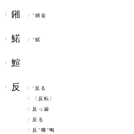
鎺
鎺金
▲
鰙
鰙
▲
鰚
反
反る
△
〈反転〉
反っ歯
反る
反
嘴
鴫
▲
▲