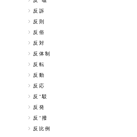
反
噬
反訴
反則
反俗
反対
反体制
反転
反動
反応
反
駁
▲
反発
反
撥
▲
反比例