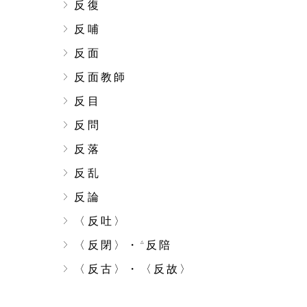
反復
反哺
反面
反面教師
反目
反問
反落
反乱
反論
〈反吐〉
〈反閉〉・
反陪
△
〈反古〉・〈反故〉