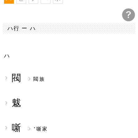
ハ行 ー ハ
ハ
閥
閥族
魃
噺
噺家
▲