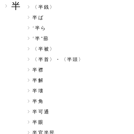
半
〈半銭〉
半ば
半ら
△
半
蔀
△
▲
〈半被〉
〈半首〉・〈半頭〉
半襟
半解
半壊
半角
半可通
半眼
半官半民