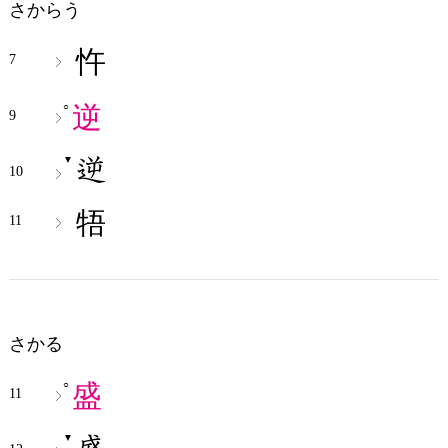
さからう
忤
7
逆
○
9
▼
10
牾
11
さかる
盛
○
11
▼