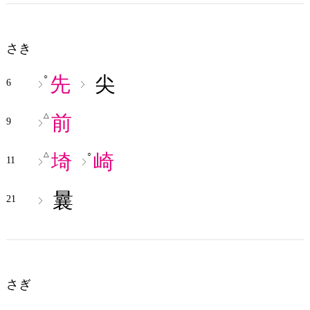
さき
先
尖
○
6
前
△
9
埼
崎
△
○
11
曩
21
さぎ