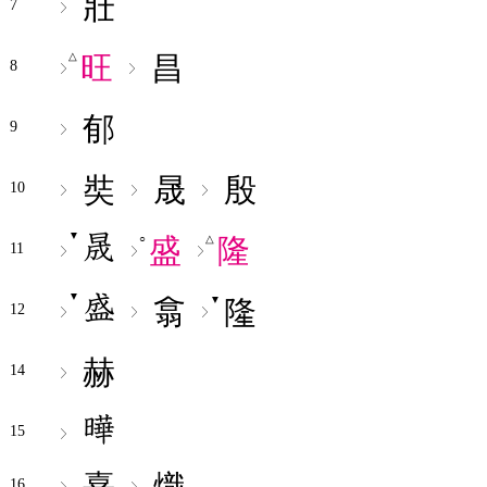
壯
7
旺
昌
△
8
郁
9
奘
晟
殷
10
▼
盛
隆
○
△
11
▼
翕
隆
▼
12
赫
14
15
熹
熾
16