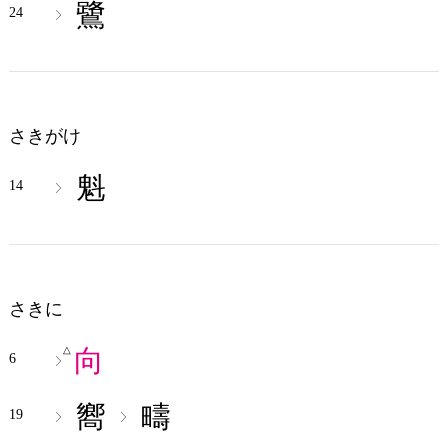
鷺
24
さきがけ
魁
14
さきに
向
△
6
嚮
疇
19