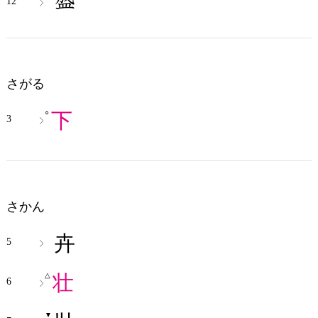
12
さがる
下
○
3
さかん
卉
5
壮
△
6
▼