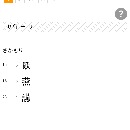
サ行 ー サ
さかもり
飫
13
燕
16
讌
23