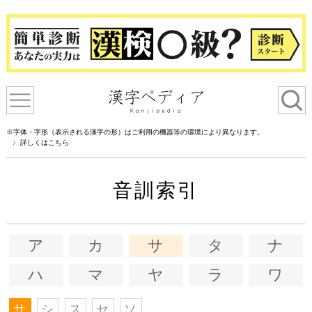
※字体・字形（表示される漢字の形）はご利用の機器等の環境により異なります。
詳しくはこちら
音訓索引
ア
カ
サ
タ
ナ
ハ
マ
ヤ
ラ
ワ
サ
シ
ス
セ
ソ