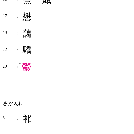
懋
17
藹
19
驕
22
鬱
△
29
さかんに
祁
8